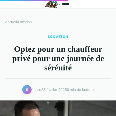
Accueil
›
Location
LOCATION
Optez pour un chauffeur
privé pour une journée de
sérénité
éloise
28 février 2025
6 min de lecture
É