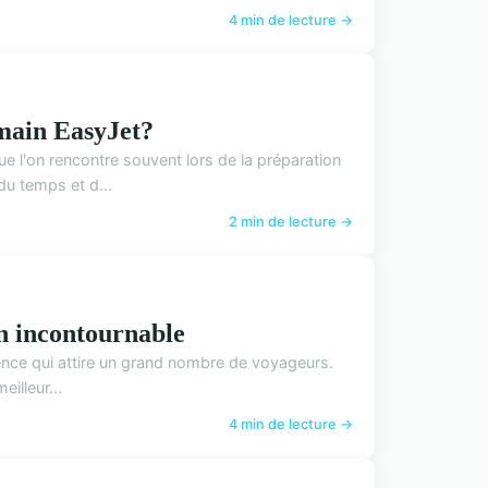
4 min de lecture →
main EasyJet?
e l'on rencontre souvent lors de la préparation
u temps et d...
2 min de lecture →
on incontournable
lence qui attire un grand nombre de voyageurs.
illeur...
4 min de lecture →