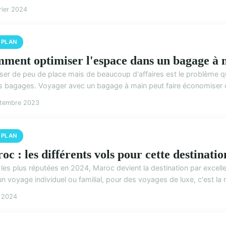
rier 2024
 PLAN
ment optimiser l'espace dans un bagage à 
ser de peu de place mais de beaucoup d'affaires est le problème qu
s bagages. Voyager avec un bagage à main peut faire économiser d
ptembre 2023
 PLAN
oc : les différents vols pour cette destinati
 les plus réputées en 2024, Maroc devient la destination par excel
n voyage individuel ou familial, pour des voyages de luxe, c'est la me
n 2024