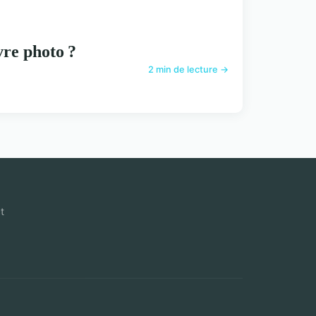
vre photo ?
2 min de lecture →
t