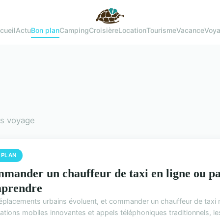
cueil
Actu
Bon plan
Camping
Croisière
Location
Tourisme
Vacance
Voy
ns voyage
 PLAN
mander un chauffeur de taxi en ligne ou par 
prendre
éplacements urbains évoluent, et commander un chauffeur de taxi n'e
ations mobiles innovantes et appels téléphoniques traditionnels, le