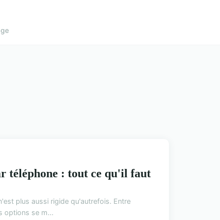
age
téléphone : tout ce qu'il faut
st plus aussi rigide qu'autrefois. Entre
s options se m...