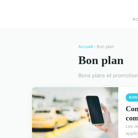
Ac
Accueil
› Bon plan
Bon plan
Bons plans et promotio
BON
Com
com
Les d
applic