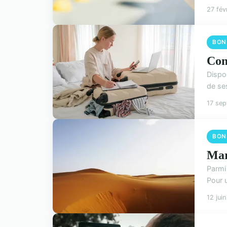
27 fév
BON
Com
Dispo
de se
17 se
BON
Mar
Parmi
Pour u
12 jui