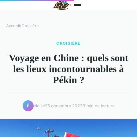
Accueil
›
Croisière
CROISIÈRE
Voyage en Chine : quels sont
les lieux incontournables à
Pékin ?
éloise
25 décembre 2023
3 min de lecture
É