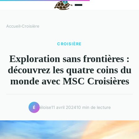
Accueil
›
Croisière
CROISIÈRE
Exploration sans frontières :
découvrez les quatre coins du
monde avec MSC Croisières
éloise
11 avril 2024
10 min de lecture
É