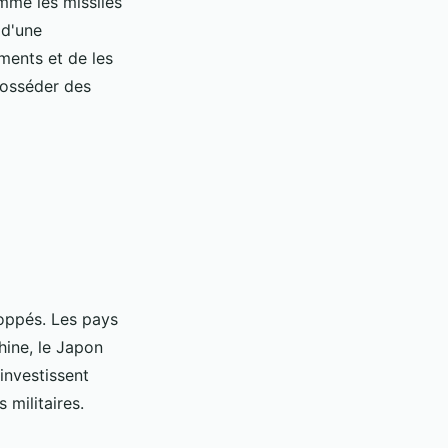
me les missiles
 d'une
ements et de les
posséder des
loppés. Les pays
Chine, le Japon
investissent
militaires.