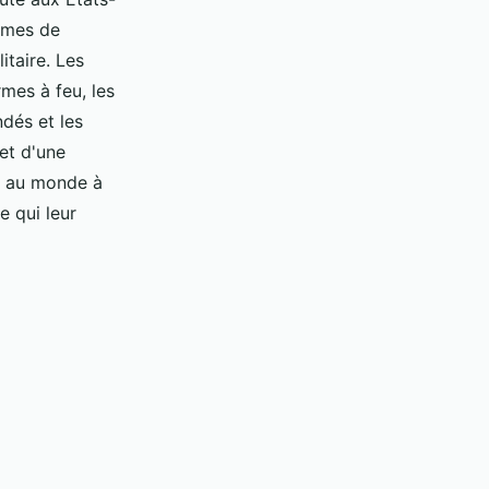
ermes de
taire. Les
mes à feu, les
ndés et les
et d'une
ys au monde à
e qui leur