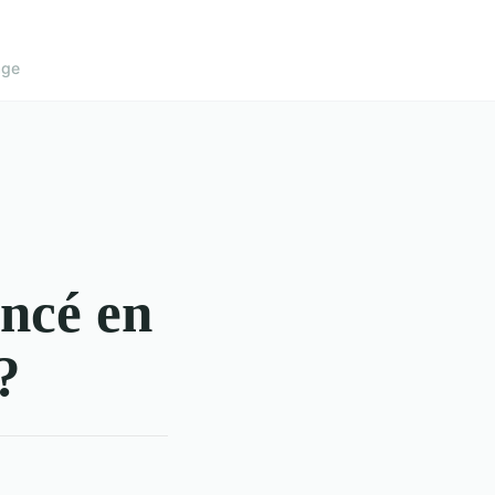
age
ancé en
?