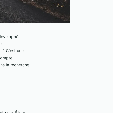
 développés
e
e ? C'est une
compte.
ns la recherche
ute aux États-