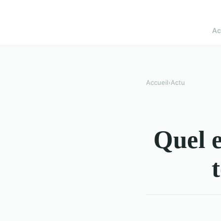
Ac
Accueil
›
Actu
Quel e