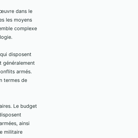
 œuvre dans le
ées les moyens
nsemble complexe
logie.
 qui disposent
nt généralement
onflits armés.
en termes de
aires. Le budget
 disposent
rmées, ainsi
 militaire