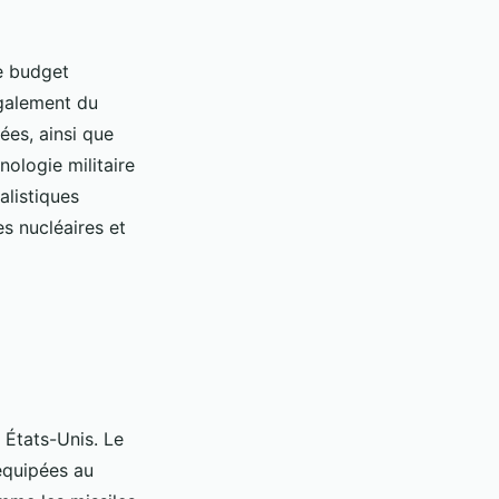
e budget
également du
es, ainsi que
ologie militaire
alistiques
s nucléaires et
 États-Unis. Le
équipées au