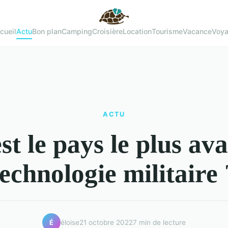
cueil
Actu
Bon plan
Camping
Croisière
Location
Tourisme
Vacance
Voy
ACTU
st le pays le plus av
technologie militaire 
éloise
21 octobre 2022
7 min de lecture
É