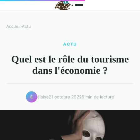
Accueil
›
Actu
ACTU
Quel est le rôle du tourisme
dans l'économie ?
éloise
21 octobre 2022
6 min de lecture
É